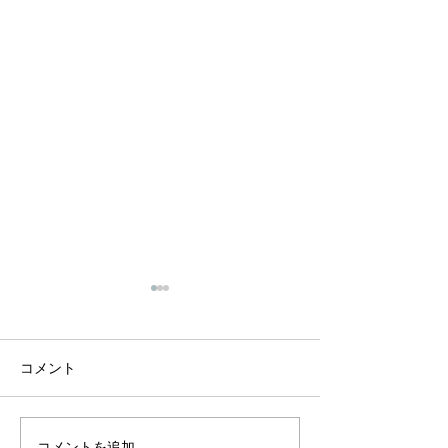
お詫びとご案内
3月29日日曜日に京都市内に
て、桜まつりご案内の折り込
コメント
み広告が配達されます。4月
12日に「癒しの歌声コンサー
新しいインスタ
ト」を実施いたしますが、料
コメントを追加…