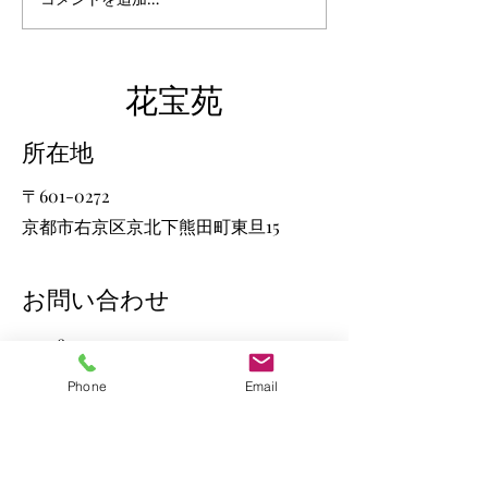
金が間違っております。1000
円となっておりますが、
2000円（入宛料込）となり
​花宝苑
ます。お詫びの上、訂正申し
上げます。
​所在地
〒601-0272
京都市右京区京北下熊田町東旦15
​お問い合わせ
075-852-0407
info@kyoto-hosenji.jp
Phone
Email
​開苑時間