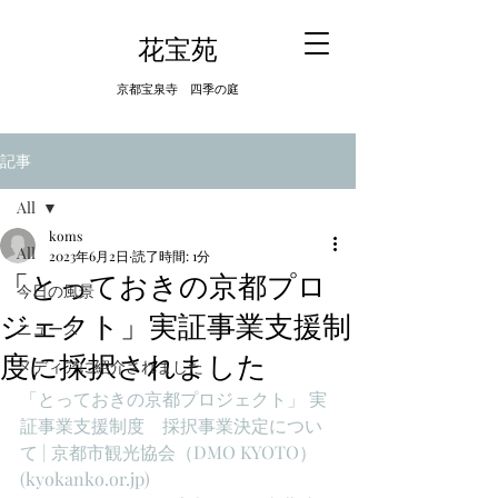
​花宝苑
京都宝泉寺 四季の庭
記事
All
koms
All
2023年6月2日
読了時間: 1分
「とっておきの京都プロ
今日の風景
ジェクト」実証事業支援制
ニュース
度に採択されました
メディアに紹介されました
「とっておきの京都プロジェクト」 実
証事業支援制度　採択事業決定につい
て | 京都市観光協会（DMO KYOTO） 
(kyokanko.or.jp)