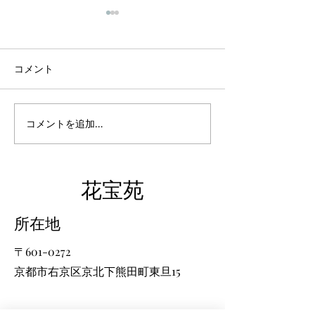
コメント
4月13日 今日の花宝宛
コメントを追加…
花宝宛に桜の季
てきました
​花宝苑
​所在地
〒601-0272
京都市右京区京北下熊田町東旦15