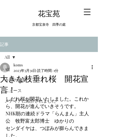
​花宝苑
京都宝泉寺 四季の庭
記事
All
koms
All
2023年3月31日
読了時間: 1分
大きな枝垂れ桜 開花宣
今日の風景
言！
ニュース
しだれ桜が開花いたしました。これか
メディアに紹介されました
ら、開花が進んでいきそうです。
NHK朝の連続ドラマ「らんまん」主人
公　牧野富太郎博士　ゆかりの
センダイヤは、つぼみが膨らんできま
した。