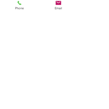
​お問い合わせ
Phone
Email
075-852-0407
info@kyoto-hosenji.jp
​開苑時間
​平日
8:00 – 16:00
土日祝
9:00 – 17:00
​※ライトアップ時は20:00まで