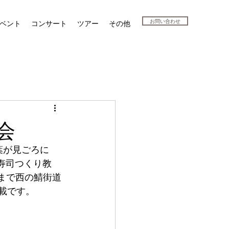
お問い合わせ
ベント
コンサート
ツアー
その他
会
葉が見ごろに
鯖寿司つくり教
寺まで西の鯖街道
載です。