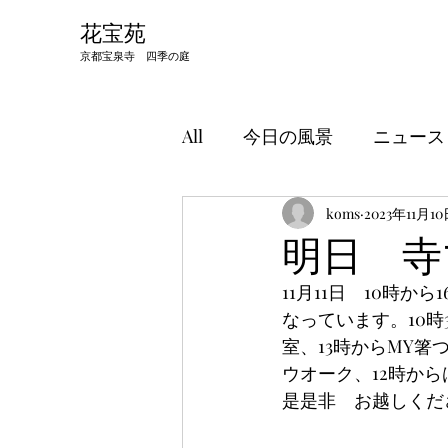
​花宝苑
京都宝泉寺 四季の庭
All
今日の風景
ニュース
koms
2023年11月1
明日 寺
11月11日　10時
なっています。10時
室、13時からMY
ウオーク、12時か
是是非　お越しくだ