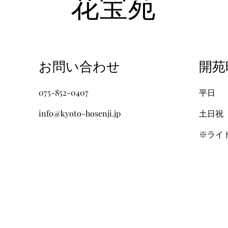
​花宝苑
​お問い合わせ
​開
075-852-0407
​平日
info@kyoto-hosenji.jp
土日祝
​※ライ