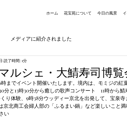
ホーム
花宝苑について
今日の風景
イ
メディアに紹介されました
0日
読了時間: 1分
マルシェ・大鯖寿司博覧
から16時までイベント開催いたします。境内は、モミジの紅
30分と13時30分から癒しの歌声コンサート　11時から
箸つくり体験、9時38分ウッディー京北を出発して、宝泉
らは京北商工会婦人部の「ふるまい鍋」など楽しいこと満
さい