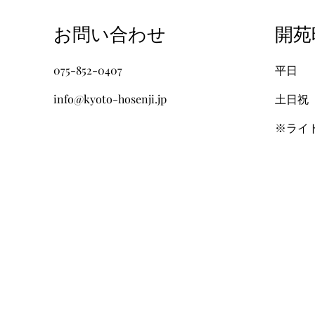
​お問い合わせ
​開
075-852-0407
​平日
info@kyoto-hosenji.jp
土日祝
​※ライ