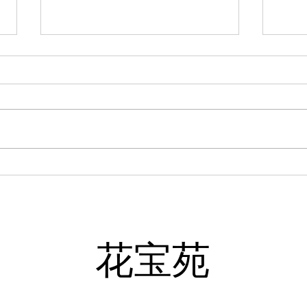
4月13日 今日の花宝宛
花宝
まし
​花宝苑