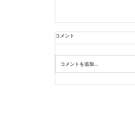
コメント
コメントを追加…
NHK国際放送 宝泉寺の桜が
紹介されました。