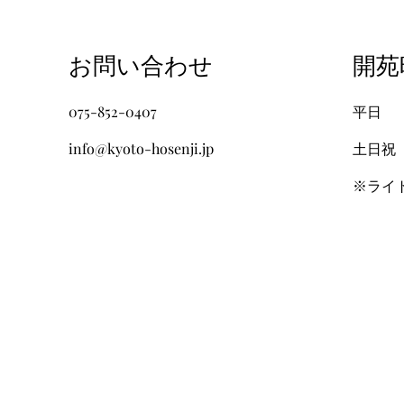
​お問い合わせ
​開
075-852-0407
​平日
info@kyoto-hosenji.jp
土日祝
​※ライ