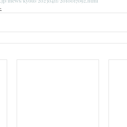
.jp/lnews/kyoto/20230411/2010017092.html
た