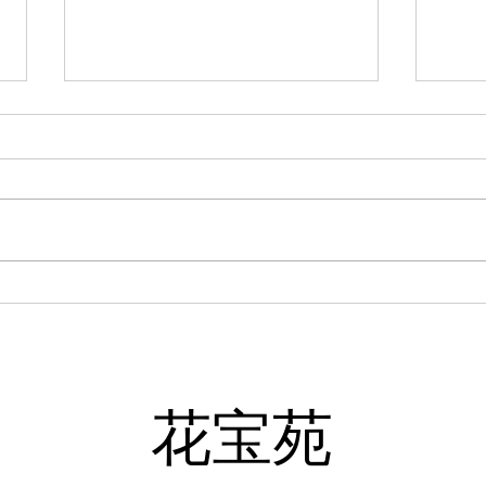
＜GO KYOTO＞ サイトに記事
掲載されました
京都の観光情報、ランチ情報を発
信されています GO KYOTOに京
北さくらまいりの特集が掲載され
ました。詳しく紹介されておりま
月間
すので、花が咲きましたら、この
サイトをご参考に、京北のさくら
介さ
を巡ってくださいませ 京都グル
メ・京都観光 GO KYOTO
​花宝苑