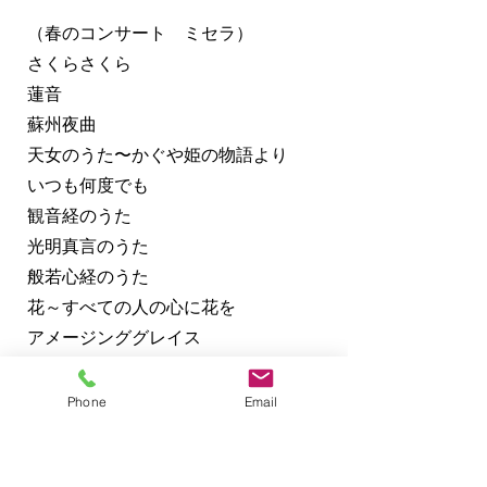
（春のコンサート ミセラ）
さくらさくら
蓮音
蘇州夜曲
天女のうた〜かぐや姫の物語より
いつも何度でも
観音経のうた
光明真言のうた
般若心経のうた
花～すべての人の心に花を
アメージンググレイス
全10曲 1時間ほど
Phone
Email
（夏のコンサート演奏曲）
6月4日 「お寺でJAZZ」コンサート