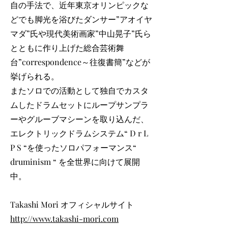
自の手法で、近年東京オリンピックな
どでも脚光を浴びたダンサー”アオイヤ
マダ”氏や現代美術画家”中山晃子”氏ら
とともに作り上げた総合芸術舞
台”correspondence～往復書簡”などが
挙げられる。
またソロでの活動として独自でカスタ
ムしたドラムセットにループサンプラ
ーやグルーブマシーンを取り込んだ、
エレクトリックドラムシステム“ D r L
P S “を使ったソロパフォーマンス“
druminism “ を全世界に向けて展開
中。
Takashi Mori オフィシャルサイト
http://www.takashi-mori.com