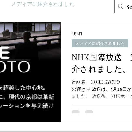
メディアに紹介されました
6月6日
メディアに紹介されました
NHK国際放送
介されました。
番組名 CORE KYOT
の輝き～ 放送は、5月28日か
ました。 放送後、NHKホ
配信されています。
https://www3.nhk.or.jp/nh
聴いただければ幸いでござ