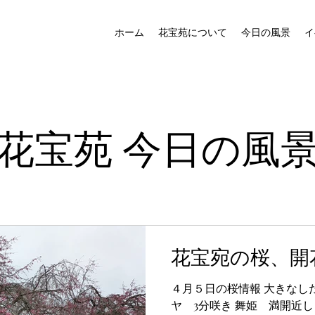
ホーム
花宝苑について
今日の風景
イ
​花宝苑 今日の風
花宝宛の桜、開
４月５日の桜情報 大きなし
ヤ 3分咲き 舞姫 満開近し