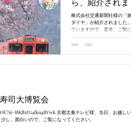
ら、紹介されま
株式会社交通新聞社様の「
ダイヤ」が紹介されました。
ていますので、是非、ご覧
日鯖寿司大博覧会
GrU-HsQcOE?si=I8KJbZG4fku4BVwK 京都太秦テレビ様、当
。少し、面白いので、ご覧になってください。