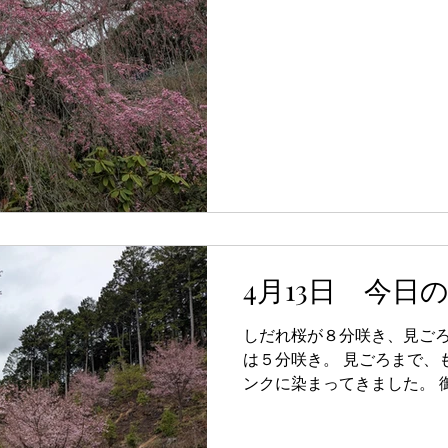
4月13日 今日
しだれ桜が８分咲き、見ご
は５分咲き。 見ごろまで、
ンクに染まってきました。 
す。４月２０日まで公開を延
しくださいませ しだれさく