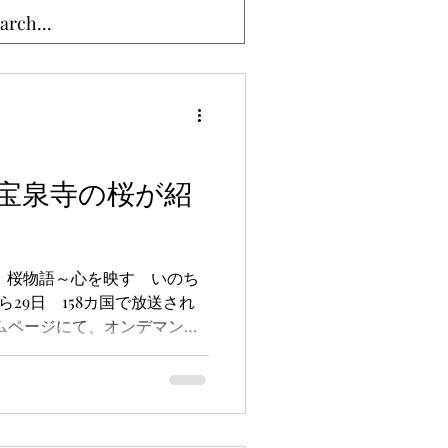
 宝泉寺の桜が紹
O 桜物語～心を映す いのち
ら29日 158カ国で放送され
ームページにて、オンデマンド
kworld/en/tv/corekyoto/ ご視
います。